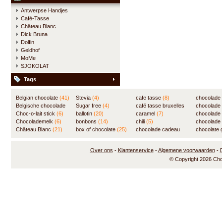
Antwerpse Handjes
Café-Tasse
Château Blanc
Dick Bruna
Dolfin
Geldhof
MoMe
SJOKOLAT
Tags
Belgian chocolate
(41)
Stevia
(4)
cafe tasse
(8)
chocolade
Belgische chocolade
Sugar free
(4)
café tasse bruxelles
(7)
chocolade
(84)
Choc-o-lait stick
(6)
ballotin
(20)
(8)
caramel
(7)
chocolade
Chocolademelk
(6)
bonbons
(14)
chili
(5)
chocolade 
Château Blanc
(21)
box of chocolate
(25)
chocolade cadeau
chocolate g
(31)
Over ons
-
Klantenservice
-
Algemene voorwaarden
-
© Copyright 2026 Ch