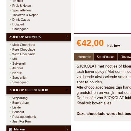
Truffels
Fruit & Noten
Specialiteiten
Tabletten & Repen
Drink Cacao
Holgoed
Snoepgoed
ZOEK OP KENMERK
€42,00
Melk Chocolade
Incl. btw
Pure Chocolade
Witte Chocolade
Informatie
Specificaties
Revie
Mix
Suikervrij
SJOKOLAT met nootjes of bloeme
Alcohol
toch liever spicy? Met een inho
Biscuit
voldoende afwisselende smaken
Specerijen
zoet te houden.
Snoepgoed
Alle chocoladecreaties zijn ha
ZOEK OP GELEGENHEID
grondstoffen en verrijkt met een 
De filosofie van SJOKOLAT luid
Verjaardag
Beterschap
Kwaliteit boven alles!
Liefde
Bedankt
Deze chocolade wordt het be
Relatiegeschenk
Just For Fun
Merken