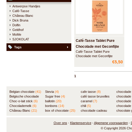
Antwerpse Handjes
Café-Tasse
Château Blanc
Dick Bruna
Dolfin
Geldhof
MoMe
SJOKOLAT
Café-Tasse Tablet Pure
Chocolade met Geconfijte
Tags
Café-Tasse Tablet Pure
Sinaasstukjes
Chocolade met Geconfijte
Spaanse Sinaasstukjes. Noir -
€5,50
Orange.
1
Belgian chocolate
(41)
Stevia
(4)
cafe tasse
(8)
chocolade
Belgische chocolade
Sugar free
(4)
café tasse bruxelles
(7)
chocolade
(84)
Choc-o-lait stick
(6)
ballotin
(20)
(8)
caramel
(7)
chocolade
Chocolademelk
(6)
bonbons
(14)
chili
(5)
chocolade 
Château Blanc
(21)
box of chocolate
(25)
chocolade cadeau
chocolate g
(31)
Over ons
-
Klantenservice
-
Algemene voorwaarden
-
© Copyright 2026 Ch