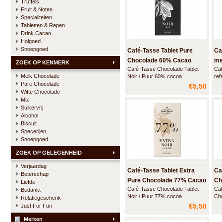
Truffels
Fruit & Noten
Specialiteiten
Tabletten & Repen
Drink Cacao
Holgoed
Snoepgoed
Café-Tasse Tablet Pure
Ca
Chocolade 60% Cacao
me
ZOEK OP KENMERK
Café-Tasse Chocolade Tablet
Caf
Melk Chocolade
Noir / Puur 60% cocoa
ref
Pure Chocolade
tra
€5,50
sti
Witte Chocolade
een
Mix
pre
Suikervrij
me
Alcohol
Biscuit
Specerijen
Snoepgoed
ZOEK OP GELEGENHEID
Verjaardag
Café-Tasse Tablet Extra
Ca
Beterschap
Pure Chocolade 77% Cacao
Ch
Liefde
Café-Tasse Chocolade Tablet
Caf
Bedankt
No
Noir / Puur 77% cocoa
Cho
Relatiegeschenk
Bel
€5,50
Just For Fun
Merken