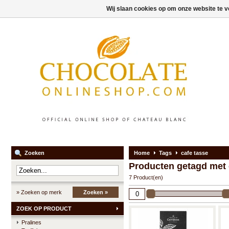
Wij slaan cookies op om onze website te v
Zoeken
Home
Tags
cafe tasse
Producten getagd met 
7 Product(en)
» Zoeken op merk
Zoeken »
ZOEK OP PRODUCT
Pralines