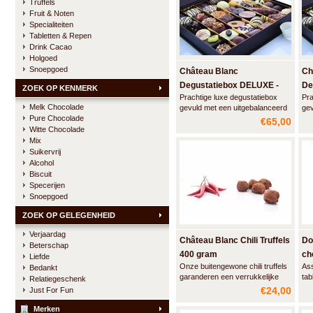
Truffels
Fruit & Noten
Specialiteiten
Tabletten & Repen
Drink Cacao
Holgoed
Snoepgoed
Château Blanc
Ch
Degustatiebox DELUXE -
De
ZOEK OP KENMERK
Prachtige luxe degustatiebox
Pra
1000 gram
75
Melk Chocolade
gevuld met een uitgebalanceerd
gev
Pure Chocolade
assortiment ambachtelijke
ass
€65,00
pralines, truffels en likeurparels
pra
Witte Chocolade
van Château Blanc.
van
Mix
Gegarandeerd een geslaagd
Ge
Suikervrij
geschenk voor iedere
ges
Alcohol
chocoladeliefhebber.
cho
Biscuit
Specerijen
Snoepgoed
ZOEK OP GELEGENHEID
Verjaardag
Château Blanc Chili Truffels
Do
Beterschap
400 gram
ch
Liefde
Onze buitengewone chili truffels
Ass
Bedankt
do
garanderen een verrukkelijke
tab
Relatiegeschenk
achtbaan ervaring voor uw
sma
€24,00
Just For Fun
smaakpapillen. Eerst wordt u
mo
aangenaam verrast door de
ge
Merken