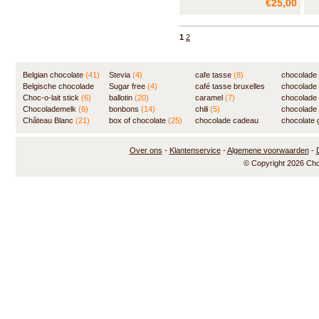
€25,00
bevat een prachtig assortiment
tra
van artisanale fondant pralines
ges
met de fijnste vullingen.
inn
1
2
gam
met
me
Belgian chocolate
(41)
Stevia
(4)
cafe tasse
(8)
chocolade
Belgische chocolade
Sugar free
(4)
café tasse bruxelles
(7)
chocolade
(84)
Choc-o-lait stick
(6)
ballotin
(20)
(8)
caramel
(7)
chocolade
Chocolademelk
(6)
bonbons
(14)
chili
(5)
chocolade 
Château Blanc
(21)
box of chocolate
(25)
chocolade cadeau
chocolate g
(31)
Over ons
-
Klantenservice
-
Algemene voorwaarden
-
© Copyright 2026 Ch