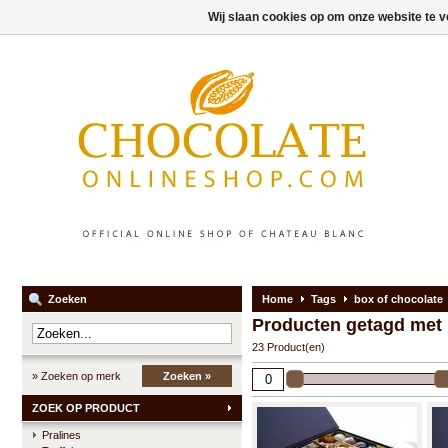
Wij slaan cookies op om onze website te v
Zoeken
Home
Tags
box of chocolate
Producten getagd met 
23 Product(en)
» Zoeken op merk
Zoeken »
ZOEK OP PRODUCT
Pralines