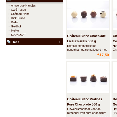
intense smaak van pure
Antwerpse Handjes
Belgische kwaliteitschocolade.
Café-Tasse
En vervolgens, door een
Château Blanc
aangename pikante tinteling.
Dick Bruna
Dolfin
Geldhof
MoMe
SJOKOLAT
Château Blanc Chocolade
Ch
Likeur Parels 500 g
Ge
Tags
Romige, tongstrelende
Het
ganaches, gearomatiseerd met
Châ
een extravagant vleugje alcohol
bal
€17,50
en overtrokken met een
ge
knapperig laagje Belgische
han
kwaliteitschocolade, dat zijn de
uit
likeurparels van Château Blanc.
de 
De ruime keuze uit overheerlijke
Bel
smaaksensaties en h
Bla
Château Blanc Pralines
Do
Pure Chocolade 500 g
Go
Onweerstaanbaar voor de
Het
as
liefhebber van pure chocolade!
(16
Deze elegant verpakte ballotin
ver