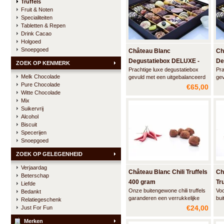
Truffels
Fruit & Noten
Specialiteiten
Tabletten & Repen
Drink Cacao
Holgoed
Snoepgoed
Château Blanc
Ch
Degustatiebox DELUXE -
De
ZOEK OP KENMERK
Prachtige luxe degustatiebox
Pra
1000 gram
75
Melk Chocolade
gevuld met een uitgebalanceerd
gev
Pure Chocolade
assortiment ambachtelijke
ass
€65,00
pralines, truffels en likeurparels
pra
Witte Chocolade
van Château Blanc.
van
Mix
Gegarandeerd een geslaagd
Ge
Suikervrij
geschenk voor iedere
ges
Alcohol
chocoladeliefhebber.
cho
Biscuit
Specerijen
Snoepgoed
ZOEK OP GELEGENHEID
Verjaardag
Château Blanc Chili Truffels
Ch
Beterschap
400 gram
Tr
Liefde
Onze buitengewone chili truffels
Voo
Bedankt
garanderen een verrukkelijke
bu
Relatiegeschenk
achtbaan ervaring voor uw
tru
€24,00
Just For Fun
smaakpapillen. Eerst wordt u
com
aangenaam verrast door de
sma
Merken