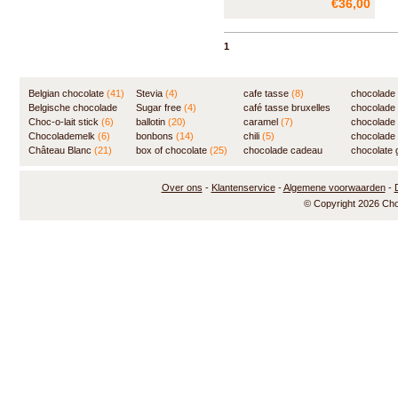
€36,00
grondstoffen - echte Belgische
chocolade en 100% cacaoboter
- en zonder
1
conseveringsmiddelen.
Fuweelzacht van binnen en
grote variëteit aan smaken.
Belgian chocolate
(41)
Stevia
(4)
cafe tasse
(8)
chocolade
Belgische chocolade
Sugar free
(4)
café tasse bruxelles
(7)
chocolade
(84)
Choc-o-lait stick
(6)
ballotin
(20)
(8)
caramel
(7)
chocolade
Chocolademelk
(6)
bonbons
(14)
chili
(5)
chocolade 
Château Blanc
(21)
box of chocolate
(25)
chocolade cadeau
chocolate g
(31)
Over ons
-
Klantenservice
-
Algemene voorwaarden
-
© Copyright 2026 Ch