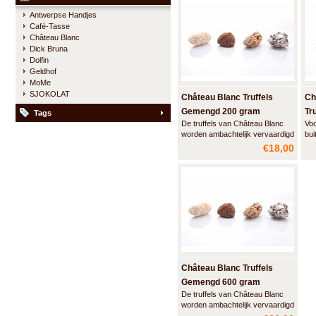
intense smaak van pure
tex
Antwerpse Handjes
Belgische kwaliteitschocolade.
Café-Tasse
En vervolgens, door een
Château Blanc
aangename pikante tinteling.
Dick Bruna
Dolfin
Geldhof
MoMe
SJOKOLAT
Château Blanc Truffels
Ch
Gemengd 200 gram
Tr
Tags
De truffels van Château Blanc
Voo
worden ambachtelijk vervaardigd
bu
met de meest hoogwaardige
tru
€18,00
grondstoffen - Fluweelzachte
com
van binnen en grote variëteit aan
sma
smaken.
tex
Château Blanc Truffels
Gemengd 600 gram
De truffels van Château Blanc
worden ambachtelijk vervaardigd
met de meest hoogwaardige