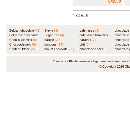
€42,00
doorgewinterde chocoholic.
ged
1
2
3
4
5
6
Belgian chocolate
(41)
Stevia
(4)
cafe tasse
(8)
chocolade
Belgische chocolade
Sugar free
(4)
café tasse bruxelles
(7)
chocolade
(84)
Choc-o-lait stick
(6)
ballotin
(20)
(8)
caramel
(7)
chocolade
Chocolademelk
(6)
bonbons
(14)
chili
(5)
chocolade 
Château Blanc
(21)
box of chocolate
(25)
chocolade cadeau
chocolate g
(31)
Over ons
-
Klantenservice
-
Algemene voorwaarden
-
© Copyright 2026 Ch