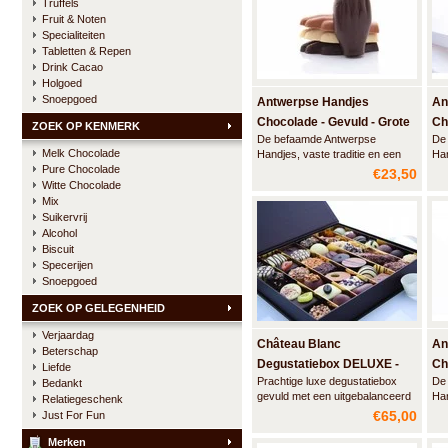
Truffels
Fruit & Noten
Specialiteiten
Tabletten & Repen
Drink Cacao
Holgoed
Snoepgoed
Antwerpse Handjes
An
Chocolade - Gevuld - Grote
Ch
ZOEK OP KENMERK
De befaamde Antwerpse
De
doos
Gr
Melk Chocolade
Handjes, vaste traditie en een
Han
Pure Chocolade
Antwerps kwaliteitsproduct.
Ant
€23,50
Deze grote luxe doos bevat 24
Dez
Witte Chocolade
handjes gemaakt van artisanale
han
Mix
chocolade met een vulling van
cho
Suikervrij
marspein en een vleugje Elixir
zon
Alcohol
d'Anvers en een smeuïge
Biscuit
praliné.
Specerijen
Snoepgoed
ZOEK OP GELEGENHEID
Verjaardag
Château Blanc
An
Beterschap
Degustatiebox DELUXE -
Ch
Liefde
Prachtige luxe degustatiebox
De
Bedankt
1000 gram
Kl
gevuld met een uitgebalanceerd
Han
Relatiegeschenk
assortiment ambachtelijke
Ant
€65,00
Just For Fun
pralines, truffels en likeurparels
Dez
van Château Blanc.
han
Merken