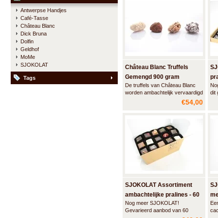
Gegarandeerd een geslaagd
cho
Antwerpse Handjes
geschenk voor iedere
zon
Café-Tasse
chocoladeliefhebber.
Château Blanc
Dick Bruna
Dolfin
Geldhof
MoMe
SJOKOLAT
Château Blanc Truffels
SJ
Gemengd 900 gram
pr
Tags
De truffels van Château Blanc
No
- 4
worden ambachtelijk vervaardigd
dit
met de meest hoogwaardige
40 
€54,00
grondstoffen - echte Belgische
cho
chocolade en 100% cacaoboter
- en zonder
conseveringsmiddelen.
Fluweelzacht interieur en grote
variëteit aan smaken.
SJOKOLAT Assortiment
SJ
ambachtelijke pralines - 60
me
Nog meer SJOKOLAT!
Een
stuks
Gevarieerd aanbod van 60
cac
handgemaakte pralines voor de
gec