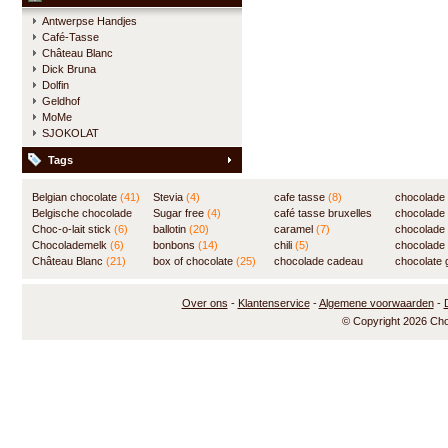
Antwerpse Handjes
Café-Tasse
Château Blanc
Dick Bruna
Dolfin
Geldhof
MoMe
SJOKOLAT
Tags
Belgian chocolate
(41)
Stevia
(4)
cafe tasse
(8)
chocolade
Belgische chocolade
Sugar free
(4)
café tasse bruxelles
(7)
chocolade
(84)
Choc-o-lait stick
(6)
ballotin
(20)
(8)
caramel
(7)
chocolade
Chocolademelk
(6)
bonbons
(14)
chili
(5)
chocolade 
Château Blanc
(21)
box of chocolate
(25)
chocolade cadeau
chocolate g
(31)
Over ons
-
Klantenservice
-
Algemene voorwaarden
-
© Copyright 2026 Ch