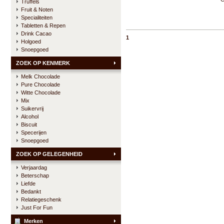
Truffels
Fruit & Noten
Specialiteiten
Tabletten & Repen
Drink Cacao
1
Holgoed
Snoepgoed
ZOEK OP KENMERK
Melk Chocolade
Pure Chocolade
Witte Chocolade
Mix
Suikervrij
Alcohol
Biscuit
Specerijen
Snoepgoed
ZOEK OP GELEGENHEID
Verjaardag
Beterschap
Liefde
Bedankt
Relatiegeschenk
Just For Fun
Merken