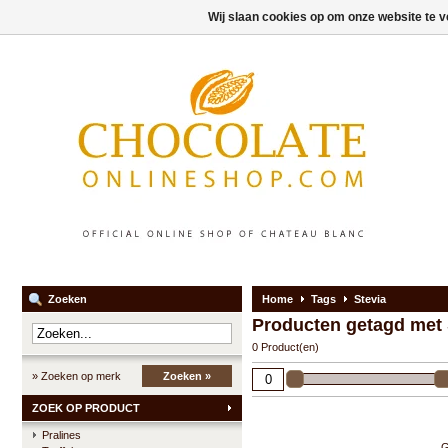
Wij slaan cookies op om onze website te v
Zoeken
Home
Tags
Stevia
Producten getagd met 
0 Product(en)
» Zoeken op merk
Zoeken »
ZOEK OP PRODUCT
Pralines
G