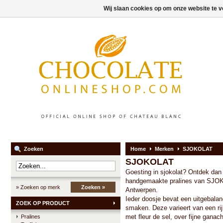
Wij slaan cookies op om onze website te v
Zoeken
Home
Merken
SJOKOLAT
SJOKOLAT
Goesting in sjokolat? Ontdek dan
handgemaakte pralines van SJO
» Zoeken op merk
Zoeken »
Antwerpen.
Ieder doosje bevat een uitgebala
ZOEK OP PRODUCT
smaken. Deze varieert van een ri
met fleur de sel, over fijne ganac
Pralines