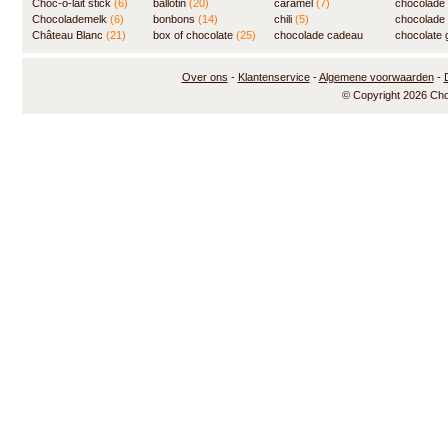
(84)
Choc-o-lait stick
(6)
ballotin
(20)
(8)
caramel
(7)
chocolade
Chocolademelk
(6)
bonbons
(14)
chili
(5)
chocolade 
Château Blanc
(21)
box of chocolate
(25)
chocolade cadeau
chocolate g
(31)
Over ons
-
Klantenservice
-
Algemene voorwaarden
-
© Copyright 2026 Ch