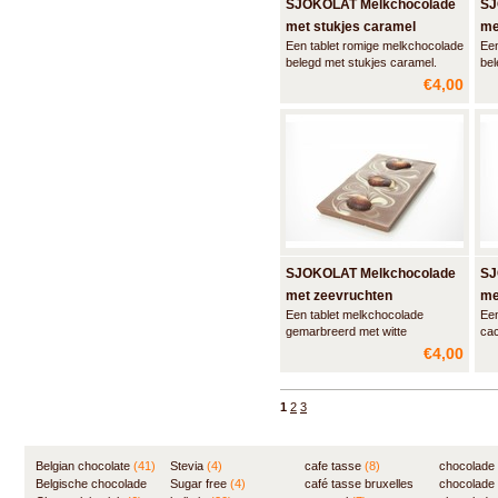
SJOKOLAT Melkchocolade
SJ
met stukjes caramel
me
Een tablet romige melkchocolade
Een
belegd met stukjes caramel.
be
stu
€4,00
SJOKOLAT Melkchocolade
SJ
met zeevruchten
me
Een tablet melkchocolade
Een
gemarbreerd met witte
cac
chocolade en versierd met de
mel
€4,00
klassieke Belgische chocolade
zeevruchten.
1
2
3
Belgian chocolate
(41)
Stevia
(4)
cafe tasse
(8)
chocolade
Belgische chocolade
Sugar free
(4)
café tasse bruxelles
(7)
chocolade