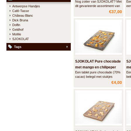
Nog zotter van SJOKOLAT? Met
Een
- 45 st
dit gevarieerde assortiment van
ee
Antwerpse Handjes
40 pralines maak je iedere
SJO
Café-Tasse
€37,00
chocolade liefhebber gelukkig.
kra
Château Blanc
na
Dick Bruna
Dolfin
Geldhof
MoMe
SJOKOLAT
Tags
SJOKOLAT Pure chocolade
SJ
met mango en chilipeper
me
Een tablet pure chocolade (70%
Een
cacao) belegd met stukjes
bel
geconfijte mango en fijn gemalen
fij
€4,00
gedroogde chilipeper.