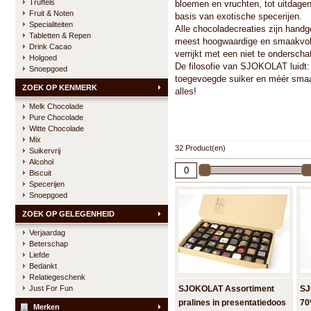
Truffels
bloemen en vruchten, tot uitdagen
Fruit & Noten
basis van exotische specerijen.
Specialiteiten
Alle chocoladecreaties zijn handg
Tabletten & Repen
meest hoogwaardige en smaakvoll
Drink Cacao
verrijkt met een niet te onderschat
Holgoed
De filosofie van SJOKOLAT luidt:
Snoepgoed
toegevoegde suiker en méér smaa
ZOEK OP KENMERK
alles!
Melk Chocolade
Pure Chocolade
Witte Chocolade
Mix
32 Product(en)
Suikervrij
Alcohol
Biscuit
Specerijen
Snoepgoed
ZOEK OP GELEGENHEID
Verjaardag
Beterschap
Liefde
Bedankt
Relatiegeschenk
Just For Fun
SJOKOLAT Assortiment
SJ
pralines in presentatiedoos
70
Merken