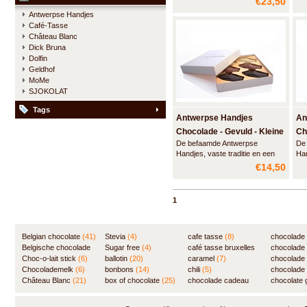
€23,50
Deze grote luxe doos bevat 24
Dez
Antwerpse Handjes
handjes gemaakt van artisanale
han
Café-Tasse
chocolade met een vulling van
cho
Château Blanc
marspein en een vleugje Elixir
zon
Dick Bruna
d'Anvers en een smeuïge
Dolfin
praliné.
Geldhof
MoMe
SJOKOLAT
Tags
Antwerpse Handjes
An
Chocolade - Gevuld - Kleine
Ch
De befaamde Antwerpse
De
doos
Kl
Handjes, vaste traditie en een
Han
Antwerps kwaliteitsproduct.
Ant
€14,50
Deze grote luxe doos bevat 12
Dez
handjes gemaakt van artisanale
han
chocolade met een vulling van
cho
1
marspein en een vleugje Elixir
zon
d'Anvers en een smeuïge
praliné.
Belgian chocolate
(41)
Stevia
(4)
cafe tasse
(8)
chocolade
Belgische chocolade
Sugar free
(4)
café tasse bruxelles
(7)
chocolade
(84)
Choc-o-lait stick
(6)
ballotin
(20)
(8)
caramel
(7)
chocolade
Chocolademelk
(6)
bonbons
(14)
chili
(5)
chocolade 
Château Blanc
(21)
box of chocolate
(25)
chocolade cadeau
chocolate g
(31)