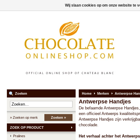
Wij slaan cookies op om onze website te v
Zoeken
Home
Merken
Antwerpse Han
Antwerpse Handjes
De befaamde Antwerpse Handjes, v
een officieel Antwerps kwaliteitsp
» Zoeken op merk
Zoeken »
Antwerpse Handjes zijn verkrijgba
chocolade.
ZOEK OP PRODUCT
Het verhaal achter het Antwerp
Pralines