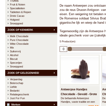
Truffels
Fruit & Noten
De naam Antwerpen zou ontstaan 
Specialiteiten
zou de reus Druoon Antigoon van i
Tabletten & Repen
eisen. Een weigering tot betalen 
Drink Cacao
De Romeinse soldaat Silvius Brab
Holgoed
gigantische lijk en wierp de hand
Snoepgoed
ZOEK OP KENMERK
Tegenwoordig zijn de Antwerpse 
ideale geschenk voor uw (zakelijke
Melk Chocolade
Pure Chocolade
5 Product(en)
Witte Chocolade
Mix
Suikervrij
Alcohol
Biscuit
Specerijen
Snoepgoed
ZOEK OP GELEGENHEID
Verjaardag
Beterschap
Liefde
Antwerpse Handjes
An
Bedankt
Chocolade - Gevuld - Grote
Ch
Relatiegeschenk
Just For Fun
De befaamde Antwerpse
De
doos
Gr
Handjes, vaste traditie en een
Han
Merken
Antwerps kwaliteitsproduct.
Ant