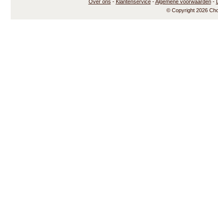
Over ons
-
Klantenservice
-
Algemene voorwaarden
-
© Copyright 2026 Ch