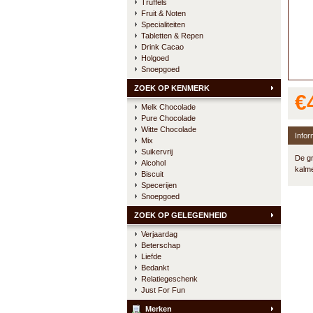
Truffels
Fruit & Noten
Specialiteiten
Tabletten & Repen
Drink Cacao
Holgoed
Snoepgoed
ZOEK OP KENMERK
€
Melk Chocolade
Pure Chocolade
Witte Chocolade
Infor
Mix
Suikervrij
De gr
Alcohol
kalme
Biscuit
Specerijen
Snoepgoed
ZOEK OP GELEGENHEID
Verjaardag
Beterschap
Liefde
Bedankt
Relatiegeschenk
Just For Fun
Merken