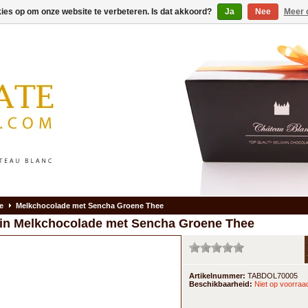
kies op om onze website te verbeteren. Is dat akkoord?
Ja
Nee
Meer 
e
Melkchocolade met Sencha Groene Thee
in
Melkchocolade met Sencha Groene Thee
Artikelnummer:
TABDOL70005
Beschikbaarheid:
Niet op voorraa