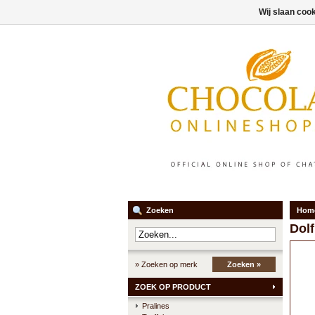
Wij slaan coo
Zoeken
Hom
Dolf
» Zoeken op merk
Zoeken »
ZOEK OP PRODUCT
Pralines