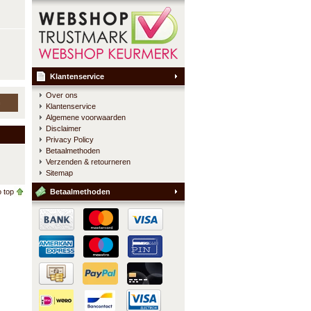
Klantenservice
Over ons
n
Klantenservice
Algemene voorwaarden
Disclaimer
Privacy Policy
Betaalmethoden
Verzenden & retourneren
Sitemap
 top
Betaalmethoden