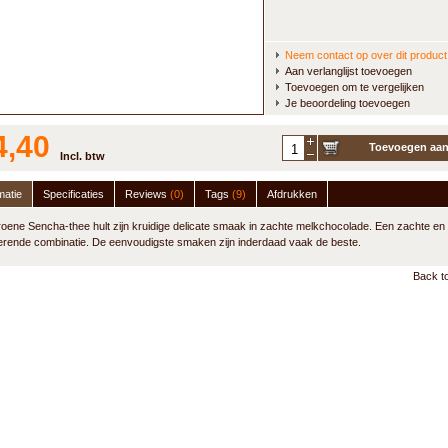
Neem contact op over dit product
Aan verlanglijst toevoegen
Toevoegen om te vergelijken
Je beoordeling toevoegen
4,40
Toevoegen aa
Incl. btw
winkelwagen
matie
Specificaties
Reviews
(0)
Tags
(9)
Afdrukken
oene Sencha-thee hult zijn kruidige delicate smaak in zachte melkchocolade. Een zachte en
rende combinatie. De eenvoudigste smaken zijn inderdaad vaak de beste.
Back to