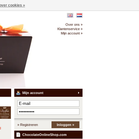
over cookies »
Over ons »
Klantenservice »
Mijn account »
Mijn account
» Registreren
Inloggen »
d
ChocolateOnlineShop.com