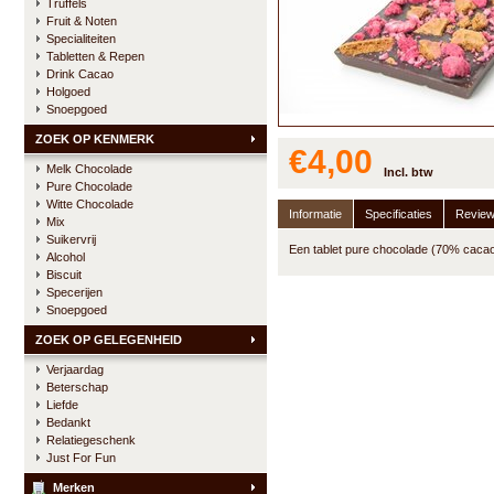
Truffels
Fruit & Noten
Specialiteiten
Tabletten & Repen
Drink Cacao
Holgoed
Snoepgoed
ZOEK OP KENMERK
€4,00
Melk Chocolade
Incl. btw
Pure Chocolade
Witte Chocolade
Informatie
Specificaties
Revie
Mix
Suikervrij
Een tablet pure chocolade (70% cacao
Alcohol
Biscuit
Specerijen
Snoepgoed
ZOEK OP GELEGENHEID
Verjaardag
Beterschap
Liefde
Bedankt
Relatiegeschenk
Just For Fun
Merken