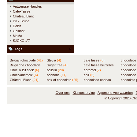
Antwerpse Handjes
Café-Tasse
Château Blanc
Dick Bruna
Dolfin
Geldhof
MoMe
SJOKOLAT
Tags
Belgian chocolate
(41)
Stevia
(4)
cafe tasse
(8)
chocolade
Belgische chocolade
Sugar free
(4)
café tasse bruxelles
(7)
chocolade
(84)
Choc-o-lait stick
(6)
ballotin
(20)
(8)
caramel
(7)
chocolade
Chocolademelk
(6)
bonbons
(14)
chili
(5)
chocolade 
Château Blanc
(21)
box of chocolate
(25)
chocolade cadeau
chocolate g
(31)
Over ons
-
Klantenservice
-
Algemene voorwaarden
-
© Copyright 2026 Ch