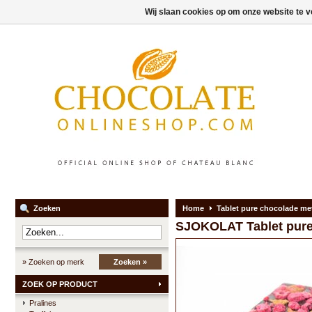
Wij slaan cookies op om onze website te v
Zoeken
Home
Tablet pure chocolade me
SJOKOLAT
Tablet pur
» Zoeken op merk
Zoeken »
ZOEK OP PRODUCT
Pralines