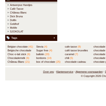
Antwerpse Handjes
Café-Tasse
Château Blanc
Dick Bruna
Dolfin
Geldhof
MoMe
SJOKOLAT
Tags
Belgian chocolate
(41)
Stevia
(4)
cafe tasse
(8)
chocolade
Belgische chocolade
Sugar free
(4)
café tasse bruxelles
(7)
chocolade
(84)
Choc-o-lait stick
(6)
ballotin
(20)
(8)
caramel
(7)
chocolade
Chocolademelk
(6)
bonbons
(14)
chili
(5)
chocolade 
Château Blanc
(21)
box of chocolate
(25)
chocolade cadeau
chocolate g
(31)
Over ons
-
Klantenservice
-
Algemene voorwaarden
-
© Copyright 2026 Ch