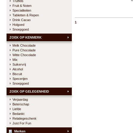
Truffels
Fruit & Noten
Specialiteiten
Tabletten & Repen
Drink Cacao
1
Holgoed
Snoepgoed
ZOEK OP KENMERK
Melk Chocolade
Pure Chocolade
Witte Chocolade
Mix
Suikervrij
Alcohol
Biscuit
Specerijen
Snoepgoed
ZOEK OP GELEGENHEID
Verjaardag
Beterschap
Liefde
Bedankt
Relatiegeschenk
Just For Fun
Merken