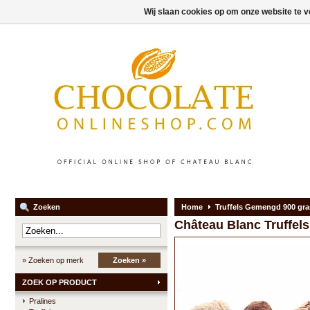
Wij slaan cookies op om onze website te v
Zoeken
Home
Truffels Gemengd 900 gr
Château Blanc
Truffe
» Zoeken op merk
Zoeken »
ZOEK OP PRODUCT
Pralines