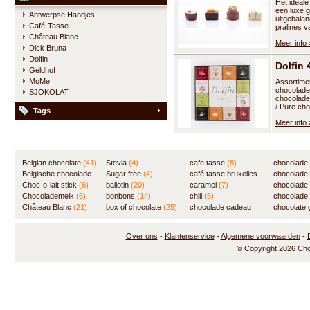
Het ideale
een luxe 
Antwerpse Handjes
uitgebalan
Café-Tasse
pralines 
Château Blanc
Meer info 
Dick Bruna
Dolfin
Dolfin
Geldhof
MoMe
Assortime
chocolade
SJOKOLAT
chocolade
/ Pure cho
Tags
Meer info 
Belgian chocolate
(41)
Stevia
(4)
cafe tasse
(8)
chocolade
Belgische chocolade
Sugar free
(4)
café tasse bruxelles
(7)
chocolade
(84)
Choc-o-lait stick
(6)
ballotin
(20)
(8)
caramel
(7)
chocolade
Chocolademelk
(6)
bonbons
(14)
chili
(5)
chocolade 
Château Blanc
(21)
box of chocolate
(25)
chocolade cadeau
chocolate g
(31)
Over ons
-
Klantenservice
-
Algemene voorwaarden
-
© Copyright 2026 Ch