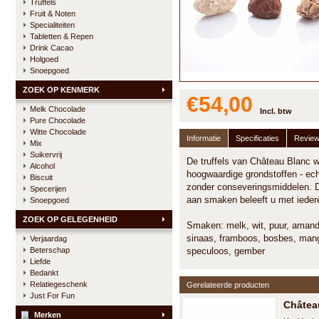
Truffels
Fruit & Noten
Specialiteiten
Tabletten & Repen
Drink Cacao
Holgoed
Snoepgoed
ZOEK OP KENMERK
€54,00
Melk Chocolade
Incl. btw
Pure Chocolade
Witte Chocolade
Informatie
Specificaties
Revie
Mix
Suikervrij
De truffels van Château Blanc 
Alcohol
hoogwaardige grondstoffen - ec
Biscuit
zonder conseveringsmiddelen. Doo
Specerijen
aan smaken beleeft u met iedere
Snoepgoed
ZOEK OP GELEGENHEID
Smaken: melk, wit, puur, amand
sinaas, framboos, bosbes, mang
Verjaardag
Beterschap
speculoos, gember
Liefde
Bedankt
Relatiegeschenk
Gerelateerde producten
Just For Fun
Châtea
Merken