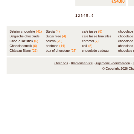
€54,00
grondstoffen - echte Belgische
kra
chocolade en 100% cacaoboter
na
- en zonder
1
2
3
4
5
..
9
conseveringsmiddelen.
Fluweelzacht interieur en grote
variëteit aan smaken.
Belgian chocolate
(41)
Stevia
(4)
cafe tasse
(8)
chocolade
Belgische chocolade
Sugar free
(4)
café tasse bruxelles
(7)
chocolade
(84)
Choc-o-lait stick
(6)
ballotin
(20)
(8)
caramel
(7)
chocolade
Chocolademelk
(6)
bonbons
(14)
chili
(5)
chocolade 
Château Blanc
(21)
box of chocolate
(25)
chocolade cadeau
chocolate g
(31)
Over ons
-
Klantenservice
-
Algemene voorwaarden
-
© Copyright 2026 Ch