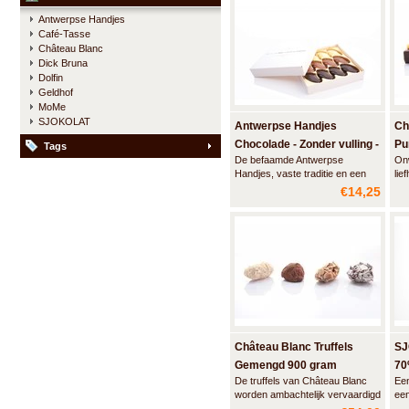
chocolade met een vulling van
Ge
Antwerpse Handjes
marspein en een vleugje Elixir
ges
Café-Tasse
d'Anvers en een smeuïge
cho
Château Blanc
praliné.
Dick Bruna
Dolfin
Geldhof
MoMe
SJOKOLAT
Antwerpse Handjes
Ch
Chocolade - Zonder vulling -
Pu
Tags
De befaamde Antwerpse
On
Kleine doos
Handjes, vaste traditie en een
lie
Antwerps kwaliteitsproduct.
Dez
€14,25
Deze luxe doos bevat 24
bev
handjes gemaakt van artisanale
van
chocolade - wit, melk en puur -
met
zonder vulling.
bij
opg
kir
Château Blanc Truffels
SJ
Gemengd 900 gram
70
De truffels van Château Blanc
Een
worden ambachtelijk vervaardigd
ee
met de meest hoogwaardige
SJO