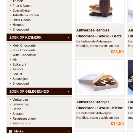
Truffels
Fruit & Noten
Specialiteiten
Tabletten & Repen
Drink Cacao
Holgoed
Snoepgoed
Antwerpse Handjes
An
Chocolade - Gevuld - Grote
Ch
ZOEK OP KENMERK
De befaamde Antwerpse
De
doos
Gr
Melk Chocolade
Handjes, vaste traditie en een
Han
Pure Chocolade
Antwerps kwaliteitsproduct.
Ant
€23,50
Deze grote luxe doos bevat 24
Dez
Witte Chocolade
handjes gemaakt van artisanale
han
Mix
chocolade met een vulling van
cho
Suikervrij
marspein en een vleugje Elixir
zon
Alcohol
d'Anvers en een smeuïge
Biscuit
praliné.
Specerijen
Snoepgoed
ZOEK OP GELEGENHEID
Verjaardag
Antwerpse Handjes
Ch
Beterschap
Chocolade - Gevuld - Kleine
De
Liefde
De befaamde Antwerpse
Pra
Bedankt
doos
10
Handjes, vaste traditie en een
gev
Relatiegeschenk
Antwerps kwaliteitsproduct.
ass
€14,50
Just For Fun
Deze grote luxe doos bevat 12
pra
handjes gemaakt van artisanale
van
Merken