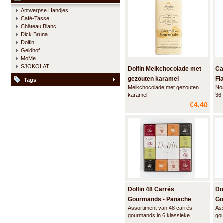
Antwerpse Handjes
Café-Tasse
Château Blanc
Dick Bruna
Dolfin
Geldhof
MoMe
SJOKOLAT
Dolfin Melkchocolade met
Ca
gezouten karamel
Fl
Tags
Melkchocolade met gezouten
No
karamel.
36 
ver
€4,40
ind
tab
beg
esp
Dolfin 48 Carrés
Do
Gourmands - Panache
Go
Assortiment van 48 carrés
Ass
gourmands in 6 klassieke
go
smaakvariaties: Melk chocolade
inn