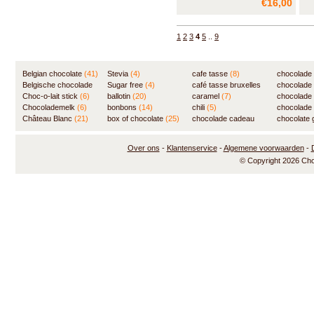
€16,00
/ Melk chocolade met koffie
Won
/ Pure chocolade 70% cacao
cho
/ Pure chocolade 88% cacao
des
1
2
3
4
5
..
9
/ Pure chocolade met gekonfijte
tus
sinaasappelschil / Pure
is 
chocolade met anijs.
go
Belgian chocolate
(41)
Stevia
(4)
cafe tasse
(8)
chocolade
Belgische chocolade
Sugar free
(4)
café tasse bruxelles
(7)
chocolade
(84)
Choc-o-lait stick
(6)
ballotin
(20)
(8)
caramel
(7)
chocolade
Chocolademelk
(6)
bonbons
(14)
chili
(5)
chocolade 
Château Blanc
(21)
box of chocolate
(25)
chocolade cadeau
chocolate g
(31)
Over ons
-
Klantenservice
-
Algemene voorwaarden
-
© Copyright 2026 Ch