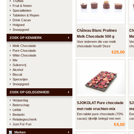
Truffels
Fruit & Noten
Specialiteiten
Tabletten & Repen
Drink Cacao
Holgoed
Snoepgoed
Château Blanc Pralines
Ch
Melk Chocolade 500 g
Me
ZOEK OP KENMERK
Voor iedereen die van melk
Voo
Melk Chocolade
chocolade houdt! Deze
cho
Pure Chocolade
traditionele ballotin, edel verpakt
tra
€25,00
in een luxe geschenkpapier met
in 
Witte Chocolade
een handgeknoopte strik, bevat
een
Mix
een uitgebalanceerd assortiment
een
Suikervrij
pralines van romige Belgische
pra
Alcohol
melk chocolade met de fijnste
mel
Biscuit
vullingen.
vul
Specerijen
Snoepgoed
ZOEK OP GELEGENHEID
Verjaardag
SJOKOLAT Pure chocolade
SJ
Beterschap
met rode vruchten mix
me
Liefde
Een tablet pure chocolade (70%
Een
Bedankt
cacao) rijkelijk belegd met een
cac
Relatiegeschenk
melange van rode vruchten.
€4,00
Just For Fun
Merken