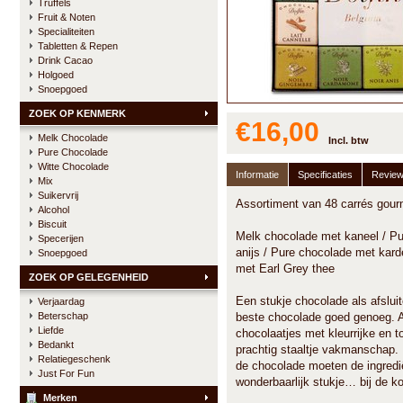
Truffels
Fruit & Noten
Specialiteiten
Tabletten & Repen
Drink Cacao
Holgoed
Snoepgoed
ZOEK OP KENMERK
€16,00
Melk Chocolade
Incl. btw
Pure Chocolade
Witte Chocolade
Informatie
Specificaties
Revie
Mix
Suikervrij
Assortiment van 48 carrés gour
Alcohol
Biscuit
Melk chocolade met kaneel / Pu
Specerijen
anijs / Pure chocolade met ka
Snoepgoed
met Earl Grey thee
ZOEK OP GELEGENHEID
Een stukje chocolade als afsluite
Verjaardag
Beterschap
beste chocolade goed genoeg. A
Liefde
chocolaatjes met kleurrijke en 
Bedankt
prachtig staaltje vakmanschap. 
Relatiegeschenk
de chocolade moeten de ingred
Just For Fun
wonderbaarlijk stukje… bij de ko
Merken