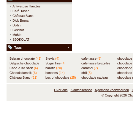
Antwerpse Handjes
Café-Tasse
Château Blanc
Dick Bruna
Dolfin
Geldhof
MoMe
SJOKOLAT
Tags
Belgian chocolate
(41)
Stevia
(4)
cafe tasse
(8)
chocolade
Belgische chocolade
Sugar free
(4)
café tasse bruxelles
(7)
chocolade
(84)
Choc-o-lait stick
(6)
ballotin
(20)
(8)
caramel
(7)
chocolade
Chocolademelk
(6)
bonbons
(14)
chili
(5)
chocolade 
Château Blanc
(21)
box of chocolate
(25)
chocolade cadeau
chocolate g
(31)
Over ons
-
Klantenservice
-
Algemene voorwaarden
-
© Copyright 2026 Ch