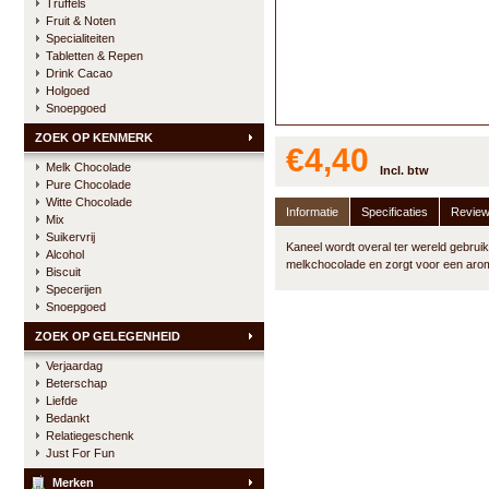
Truffels
Fruit & Noten
Specialiteiten
Tabletten & Repen
Drink Cacao
Holgoed
Snoepgoed
ZOEK OP KENMERK
€4,40
Melk Chocolade
Incl. btw
Pure Chocolade
Witte Chocolade
Informatie
Specificaties
Revie
Mix
Suikervrij
Kaneel wordt overal ter wereld gebrui
Alcohol
melkchocolade en zorgt voor een aro
Biscuit
Specerijen
Snoepgoed
ZOEK OP GELEGENHEID
Verjaardag
Beterschap
Liefde
Bedankt
Relatiegeschenk
Just For Fun
Merken