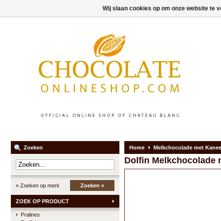
Wij slaan cookies op om onze website te v
Zoeken
Home
Melkchocolade met Kaneel
Dolfin
Melkchocolade m
» Zoeken op merk
Zoeken »
ZOEK OP PRODUCT
Pralines