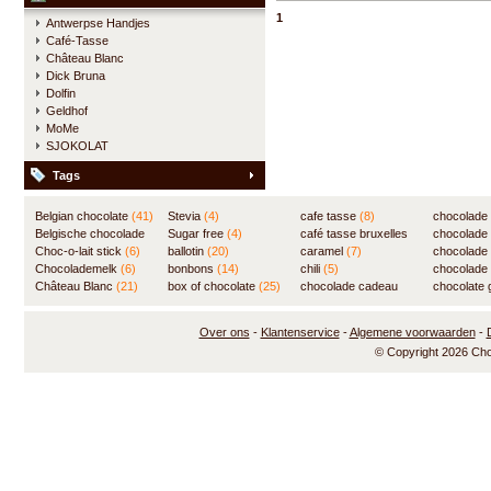
chocolade met een vulling van
cho
1
Antwerpse Handjes
marspein en een vleugje Elixir
zon
Café-Tasse
d'Anvers en een smeuïge
Château Blanc
praliné.
Dick Bruna
Dolfin
Geldhof
MoMe
SJOKOLAT
Tags
Belgian chocolate
(41)
Stevia
(4)
cafe tasse
(8)
chocolade
Belgische chocolade
Sugar free
(4)
café tasse bruxelles
(7)
chocolade
(84)
Choc-o-lait stick
(6)
ballotin
(20)
(8)
caramel
(7)
chocolade
Chocolademelk
(6)
bonbons
(14)
chili
(5)
chocolade 
Château Blanc
(21)
box of chocolate
(25)
chocolade cadeau
chocolate g
(31)
Over ons
-
Klantenservice
-
Algemene voorwaarden
-
© Copyright 2026 Ch