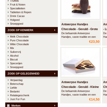
Truffels
Fruit & Noten
Specialiteiten
Tabletten & Repen
Drink Cacao
Holgoed
Snoepgoed
Antwerpse Handjes
An
Chocolade - Gevuld - Grote
- 
ZOEK OP KENMERK
De befaamde Antwerpse
De
doos
Melk Chocolade
Handjes, vaste traditie en een
Han
Pure Chocolade
Antwerps kwaliteitsproduct.
Ant
€23,50
Deze grote luxe doos bevat 24
pra
Witte Chocolade
handjes gemaakt van artisanale
amb
Mix
chocolade met een vulling van
am
Suikervrij
marspein en een vleugje Elixir
een
Alcohol
d'Anvers en een smeuïge
Biscuit
praliné.
Specerijen
Snoepgoed
ZOEK OP GELEGENHEID
Verjaardag
Antwerpse Handjes
An
Beterschap
Chocolade - Gevuld - Kleine
Ch
Liefde
De befaamde Antwerpse
De
Bedankt
doos
Kl
Handjes, vaste traditie en een
Han
Relatiegeschenk
Antwerps kwaliteitsproduct.
Ant
€14,50
Just For Fun
Deze grote luxe doos bevat 12
Dez
handjes gemaakt van artisanale
han
Merken