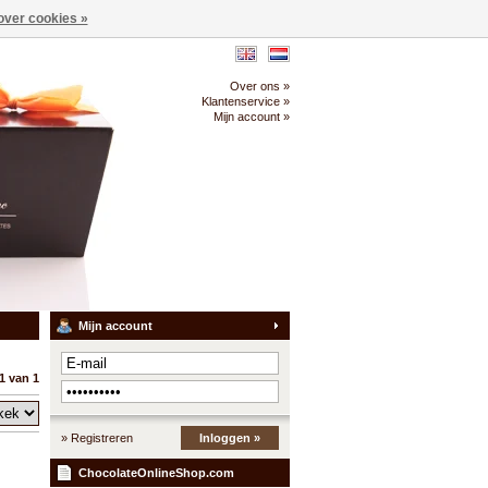
over cookies »
Over ons »
Klantenservice »
Mijn account »
Mijn account
1 van 1
» Registreren
Inloggen »
ChocolateOnlineShop.com