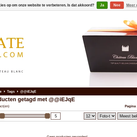
kies op om onze website te verbeteren. Is dat akkoord?
Ja
Nee
Meer 
e
Tags
@@iEJqE
ducten getagd met @@iEJqE
uct(en)
Pagina 
Geen producten gevonden!...