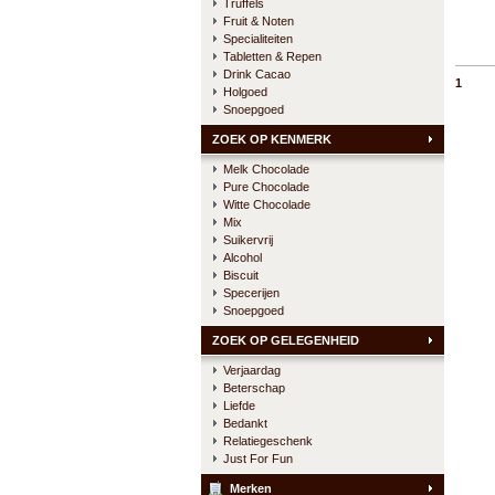
Truffels
Fruit & Noten
Specialiteiten
Tabletten & Repen
Drink Cacao
1
Holgoed
Snoepgoed
ZOEK OP KENMERK
Melk Chocolade
Pure Chocolade
Witte Chocolade
Mix
Suikervrij
Alcohol
Biscuit
Specerijen
Snoepgoed
ZOEK OP GELEGENHEID
Verjaardag
Beterschap
Liefde
Bedankt
Relatiegeschenk
Just For Fun
Merken