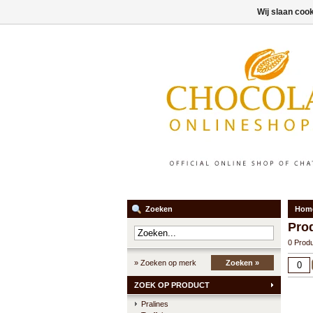
Wij slaan coo
Zoeken
Hom
Pro
0 Prod
» Zoeken op merk
Zoeken »
ZOEK OP PRODUCT
Pralines