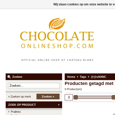
Wij slaan cookies op om onze website te v
Zoeken
Home
Tags
@@uNXNC
Producten getagd m
0 Product(en)
» Zoeken op merk
Zoeken »
ZOEK OP PRODUCT
Pralines
G