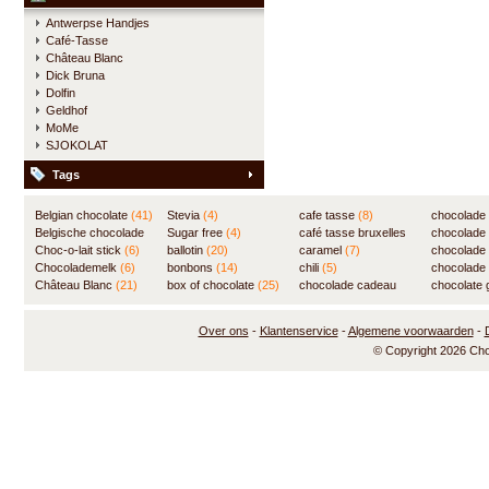
Antwerpse Handjes
Café-Tasse
Château Blanc
Dick Bruna
Dolfin
Geldhof
MoMe
SJOKOLAT
Tags
Belgian chocolate
(41)
Stevia
(4)
cafe tasse
(8)
chocolade
Belgische chocolade
Sugar free
(4)
café tasse bruxelles
(7)
chocolade
(84)
Choc-o-lait stick
(6)
ballotin
(20)
(8)
caramel
(7)
chocolade
Chocolademelk
(6)
bonbons
(14)
chili
(5)
chocolade 
Château Blanc
(21)
box of chocolate
(25)
chocolade cadeau
chocolate g
(31)
Over ons
-
Klantenservice
-
Algemene voorwaarden
-
© Copyright 2026 Ch