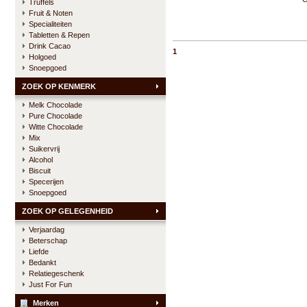
Truffels
Fruit & Noten
Specialiteiten
Tabletten & Repen
Drink Cacao
1
Holgoed
Snoepgoed
ZOEK OP KENMERK
Melk Chocolade
Pure Chocolade
Witte Chocolade
Mix
Suikervrij
Alcohol
Biscuit
Specerijen
Snoepgoed
ZOEK OP GELEGENHEID
Verjaardag
Beterschap
Liefde
Bedankt
Relatiegeschenk
Just For Fun
Merken