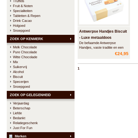
Truffels
Fruit & Noten
Specialiteiten
Tabletten & Repen
Drink Cacao
Holgoed
Snoepgoed
Antwerpse Handjes Biscuit
- Luxe metaaldoos
ZOEK OP KENMERK
De befaamde Antwerpse
Melk Chocolade
Handjes, vaste traditie en een
Pure Chocolade
Antwerps kwaliteitsproduct. Dit
€24,95
prachtige koekblik bevat de
Witte Chocolade
ambachtelijke koekjes van boter-
Mix
amandeldeeg in de vorm van
Suikervrij
1
een hand.
Alcohol
Biscuit
Specerijen
Snoepgoed
ZOEK OP GELEGENHEID
Verjaardag
Beterschap
Liefde
Bedankt
Relatiegeschenk
Just For Fun
Merken