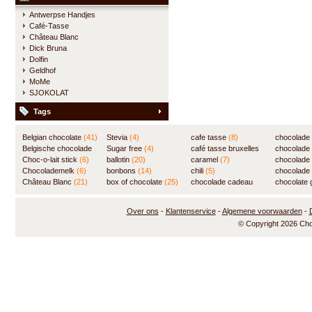
Antwerpse Handjes
Café-Tasse
Château Blanc
Dick Bruna
Dolfin
Geldhof
MoMe
SJOKOLAT
Tags
Belgian chocolate
(41)
Stevia
(4)
cafe tasse
(8)
chocolade
Belgische chocolade
Sugar free
(4)
café tasse bruxelles
(7)
chocolade
(84)
Choc-o-lait stick
(6)
ballotin
(20)
(8)
caramel
(7)
chocolade
Chocolademelk
(6)
bonbons
(14)
chili
(5)
chocolade 
Château Blanc
(21)
box of chocolate
(25)
chocolade cadeau
chocolate g
(31)
Over ons
-
Klantenservice
-
Algemene voorwaarden
-
© Copyright 2026 Ch