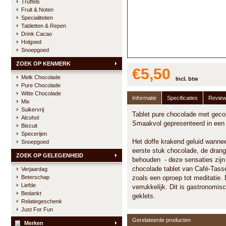
Truffels
Fruit & Noten
Specialiteiten
Tabletten & Repen
Drink Cacao
Holgoed
Snoepgoed
ZOEK OP KENMERK
€5,50
Melk Chocolade
Incl. btw
Pure Chocolade
Witte Chocolade
Informatie
Specificaties
Revie
Mix
Suikervrij
Tablet pure chocolade met geco
Alcohol
Smaakvol gepresenteerd in een 
Biscuit
Specerijen
Het doffe krakend geluid wannee
Snoepgoed
eerste stuk chocolade, de dra
ZOEK OP GELEGENHEID
behouden - deze sensaties zijn
chocolade tablet van Café-Tas
Verjaardag
Beterschap
zoals een oproep tot meditatie.
Liefde
verrukkelijk. Dit is gastronomis
Bedankt
geklets.
Relatiegeschenk
Just For Fun
Gerelateerde producten
Merken