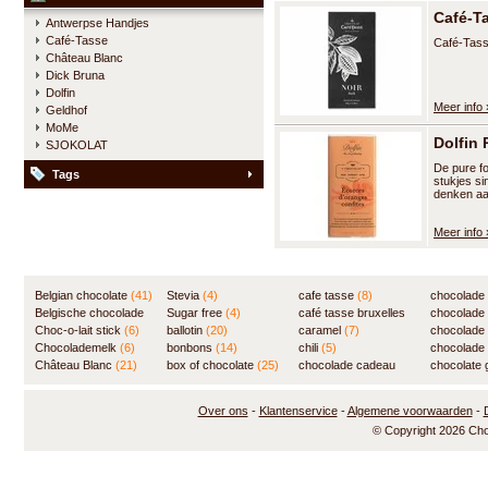
Café-T
Antwerpse Handjes
Café-Tasse
Café-Tass
Château Blanc
Dick Bruna
Dolfin
Meer info 
Geldhof
MoMe
Dolfin
SJOKOLAT
De pure f
Tags
stukjes si
denken aa
Meer info 
Belgian chocolate
(41)
Stevia
(4)
cafe tasse
(8)
chocolade
Belgische chocolade
Sugar free
(4)
café tasse bruxelles
(7)
chocolade
(84)
Choc-o-lait stick
(6)
ballotin
(20)
(8)
caramel
(7)
chocolade
Chocolademelk
(6)
bonbons
(14)
chili
(5)
chocolade 
Château Blanc
(21)
box of chocolate
(25)
chocolade cadeau
chocolate g
(31)
Over ons
-
Klantenservice
-
Algemene voorwaarden
-
© Copyright 2026 Ch