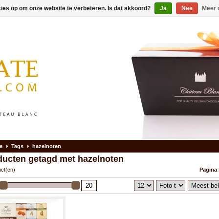
kies op om onze website te verbeteren. Is dat akkoord?
Ja
Nee
Meer 
e
Tags
hazelnoten
ducten getagd met hazelnoten
uct(en)
Pagina 