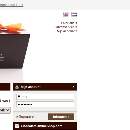
over cookies »
Over ons »
Klantenservice »
Mijn account »
Mijn account
1 van 1
» Registreren
Inloggen »
ChocolateOnlineShop.com