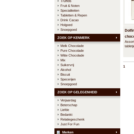
Truffels
Fruit & Noten
Specialiteiten
Tabletten & Repen
Drink Cacao
Holgoed
Snoepgoed
Dolfi
choco
ZOEK OP KENMERK
Assor
doos
Melk Chocolade
tablet
Pure Chocolade
smaken
mooie
Witte Chocolade
gesch
Mix
Suikervrij
1
Alcohol
Biscuit
Specerijen
Snoepgoed
ZOEK OP GELEGENHEID
Verjaardag
Beterschap
Liefde
Bedankt
Relatiegeschenk
Just For Fun
Merken