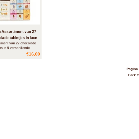
n Assortiment van 27
lade tabletjes in luxe
timent van 27 chocolade
jes in 9 verschillende
. Prachtig verpakt in een
€16,00
 vormgegeven
enkdoos.
Pagina 
Back to