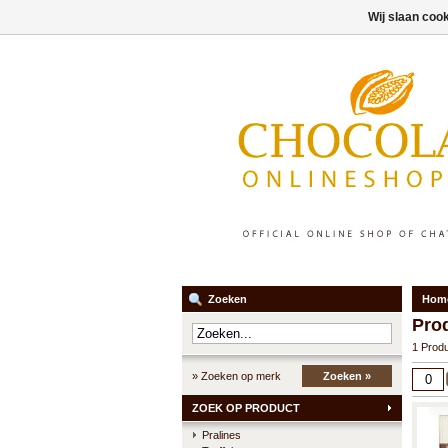
Wij slaan coo
Zoeken
Hom
Pro
1 Prod
» Zoeken op merk
Zoeken »
ZOEK OP PRODUCT
Pralines