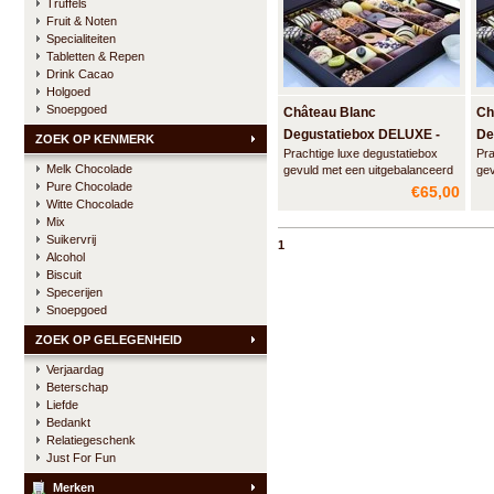
Truffels
Fruit & Noten
Specialiteiten
Tabletten & Repen
Drink Cacao
Holgoed
Snoepgoed
Château Blanc
Ch
Degustatiebox DELUXE -
De
ZOEK OP KENMERK
Prachtige luxe degustatiebox
Pra
1000 gram
75
Melk Chocolade
gevuld met een uitgebalanceerd
gev
Pure Chocolade
assortiment ambachtelijke
ass
€65,00
pralines, truffels en likeurparels
pra
Witte Chocolade
van Château Blanc.
van
Mix
Gegarandeerd een geslaagd
Ge
Suikervrij
1
geschenk voor iedere
ges
Alcohol
chocoladeliefhebber.
cho
Biscuit
Specerijen
Snoepgoed
ZOEK OP GELEGENHEID
Verjaardag
Beterschap
Liefde
Bedankt
Relatiegeschenk
Just For Fun
Merken