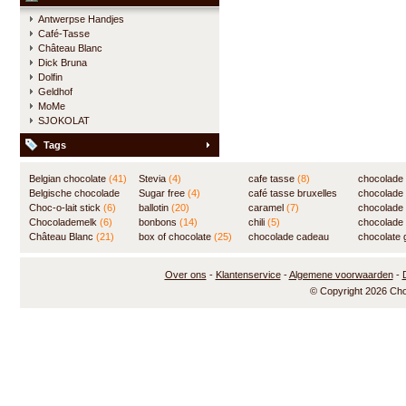
Antwerpse Handjes
Café-Tasse
Château Blanc
Dick Bruna
Dolfin
Geldhof
MoMe
SJOKOLAT
Tags
Belgian chocolate
(41)
Stevia
(4)
cafe tasse
(8)
chocolade
Belgische chocolade
Sugar free
(4)
café tasse bruxelles
(7)
chocolade
(84)
Choc-o-lait stick
(6)
ballotin
(20)
(8)
caramel
(7)
chocolade
Chocolademelk
(6)
bonbons
(14)
chili
(5)
chocolade 
Château Blanc
(21)
box of chocolate
(25)
chocolade cadeau
chocolate g
(31)
Over ons
-
Klantenservice
-
Algemene voorwaarden
-
© Copyright 2026 Ch