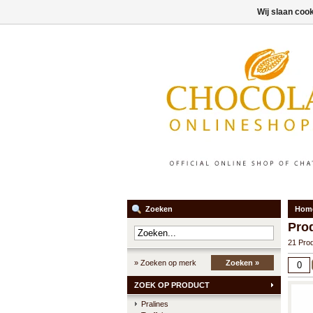
Wij slaan coo
Zoeken
Hom
Pro
21 Pro
» Zoeken op merk
Zoeken »
ZOEK OP PRODUCT
Pralines