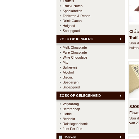
Truffels
Fruit & Noten
Specialiteiten
Tabletten & Repen
Drink Cacao
Holgoed
Snoepgoed
Chât
Truff
ZOEK OP KENMERK
Voor d
Melk Chocolade
buite
Pure Chocolade
truffe
combin
Witte Chocolade
smaak
Mix
textuu
Suikervrij
Alcohol
Biscuit
Specerijen
Snoepgoed
ZOEK OP GELEGENHEID
Verjaardag
SJOK
Beterschap
Flowe
Liefde
Voor d
Bedankt
stuk
van 20
Relatiegeschenk
ganach
Just For Fun
bloeme
Merken