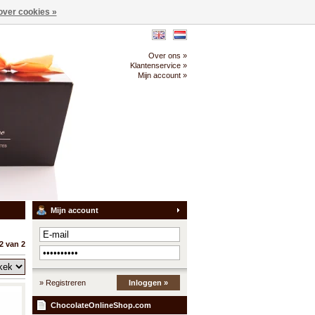
over cookies »
Over ons »
Klantenservice »
Mijn account »
Mijn account
2 van 2
» Registreren
Inloggen »
ChocolateOnlineShop.com