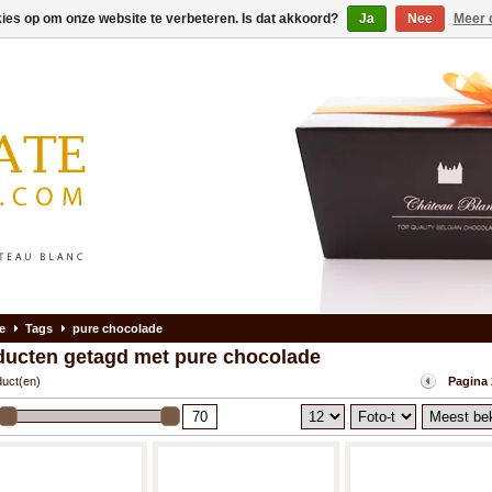
kies op om onze website te verbeteren. Is dat akkoord?
Ja
Nee
Meer 
e
Tags
pure chocolade
ducten getagd met pure chocolade
duct(en)
Pagina 