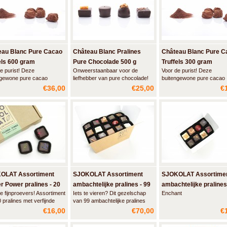
eau Blanc Pure Cacao
Château Blanc Pralines
Château Blanc Pure C
els 600 gram
Pure Chocolade 500 g
Truffels 300 gram
e purist! Deze
Onweerstaanbaar voor de
Voor de purist! Deze
ngewone pure cacao
liefhebber van pure chocolade!
buitengewone pure cacao
ls bieden een opwindende
Deze elegant verpakte ballotin
truffels bieden een opwin
€36,00
€25,00
€
atie van een rijke volle
bevat een prachtig assortiment
combinatie van een rijke vo
 en een fluweelzachte
van artisanale fondant pralines
smaak en een fluweelzach
r.
met de fijnste vullingen.
textuur.
OLAT Assortiment
SJOKOLAT Assortiment
SJOKOLAT Assortime
r Power pralines - 20
ambachtelijke pralines - 99
ambachtelijke pralines
e fijnproevers! Assortiment
Iets te vieren? Dit gezelschap
Enchant
s
stuks
stuks
 pralines met verfijnde
van 99 ambachtelijke pralines
e vullingen op basis van
zorgt alvast voor een vrolijke
€16,00
€70,00
€
n en specerijen.
stemming.