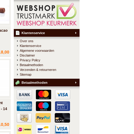
acao
Klantenservice
Over ons
Klantenservice
dende
Algemene voorwaarden
18,00
lle
Disclaimer
te
Privacy Policy
Betaalmethoden
Verzenden & retourneren
Sitemap
Betaalmethoden
nt
 - 14
10,50