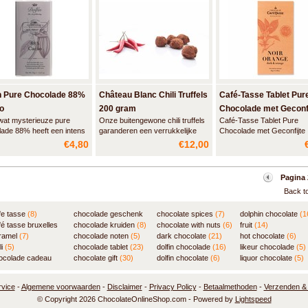
n Pure Chocolade 88%
Château Blanc Chili Truffels
Café-Tasse Tablet Pur
o
200 gram
Chocolade met Geconfi
wat mysterieuze pure
Onze buitengewone chili truffels
Café-Tasse Tablet Pure
Sinaasstukjes
ade 88% heeft een intens
garanderen een verrukkelijke
Chocolade met Geconfijte
. Deze zuivere chocolade
achtbaan ervaring voor uw
Spaanse Sinaasstukjes. No
€4,80
€12,00
een lange en uitzonderlijke
smaakpapillen. Eerst wordt u
Orange.
ak. Het eenvoudige
aangenaam verrast door de
fiel laat u van een
intense smaak van pure
Pagina 
nstelde, prachtige en
Belgische kwaliteitschocolade.
Back to
tieke smaak genieten.
En vervolgens, door een
aangename pikante tinteling.
fe tasse
(8)
chocolade geschenk
chocolate spices
(7)
dolphin chocolate
(1
fé tasse bruxelles
(7)
chocolade kruiden
(8)
chocolate with nuts
(6)
fruit
(14)
ramel
(7)
chocolade noten
(5)
dark chocolate
(21)
hot chocolate
(6)
li
(5)
chocolade tablet
(23)
dolfin chocolade
(16)
likeur chocolade
(5)
ocolade cadeau
chocolate gift
(30)
dolfin chocolate
(6)
liquor chocolate
(5)
1)
rvice
-
Algemene voorwaarden
-
Disclaimer
-
Privacy Policy
-
Betaalmethoden
-
Verzenden & 
© Copyright 2026 ChocolateOnlineShop.com - Powered by
Lightspeed