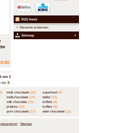
RSS feeds
Nieuwste producten
Sitemap
e
jte
ir -
€5,50
2 van 2
 top
6)
melk chocolade
(21)
superfood
(8)
melkchocolade
(14)
tablet
(32)
milk chocolate
(21)
truffels
(9)
pralines
(19)
truffles
(9)
pure chocolade
(27)
witte chocolade
(11)
retourneren
-
Sitemap