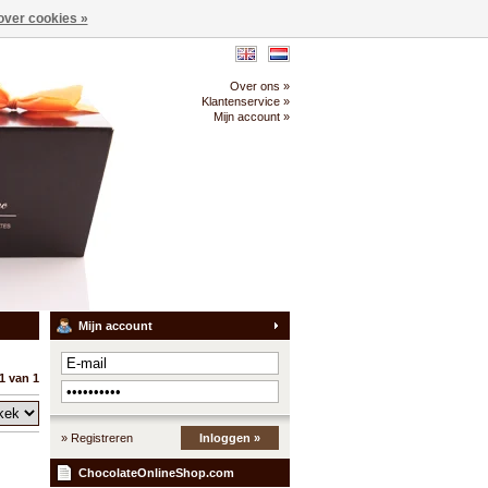
over cookies »
Over ons »
Klantenservice »
Mijn account »
Mijn account
1 van 1
» Registreren
Inloggen »
ChocolateOnlineShop.com