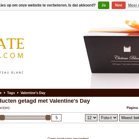
kies op om onze website te verbeteren. Is dat akkoord?
Ja
Nee
Meer 
e
Tags
Valentine's Day
ducten getagd met Valentine's Day
uct(en)
Pagina 
Geen producten gevonden!...