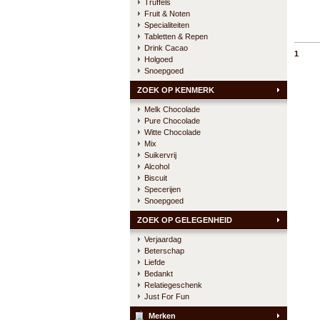
Truffels
Fruit & Noten
Specialiteiten
Tabletten & Repen
Drink Cacao
1
Holgoed
Snoepgoed
ZOEK OP KENMERK
Melk Chocolade
Pure Chocolade
Witte Chocolade
Mix
Suikervrij
Alcohol
Biscuit
Specerijen
Snoepgoed
ZOEK OP GELEGENHEID
Verjaardag
Beterschap
Liefde
Bedankt
Relatiegeschenk
Just For Fun
Merken