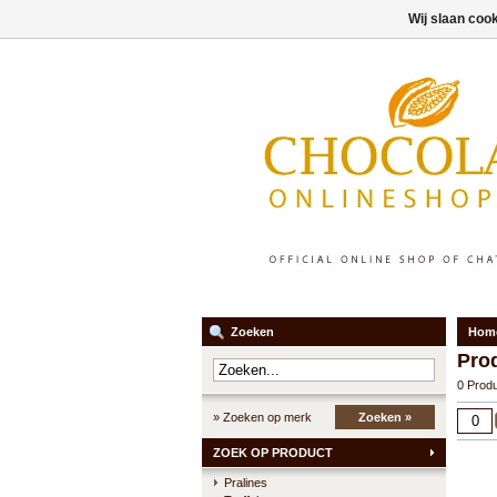
Wij slaan coo
Zoeken
Hom
Pro
0 Prod
» Zoeken op merk
Zoeken »
ZOEK OP PRODUCT
Pralines