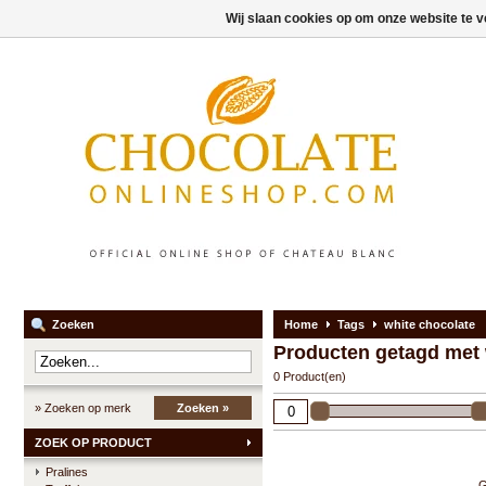
Wij slaan cookies op om onze website te v
Zoeken
Home
Tags
white chocolate
Producten getagd met 
0 Product(en)
» Zoeken op merk
Zoeken »
ZOEK OP PRODUCT
Pralines
G