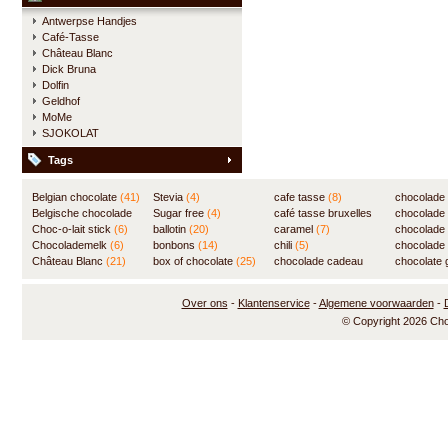
Antwerpse Handjes
Café-Tasse
Château Blanc
Dick Bruna
Dolfin
Geldhof
MoMe
SJOKOLAT
Tags
Belgian chocolate
(41)
Stevia
(4)
cafe tasse
(8)
chocolade
Belgische chocolade
Sugar free
(4)
café tasse bruxelles
(7)
chocolade
(84)
Choc-o-lait stick
(6)
ballotin
(20)
(8)
caramel
(7)
chocolade
Chocolademelk
(6)
bonbons
(14)
chili
(5)
chocolade 
Château Blanc
(21)
box of chocolate
(25)
chocolade cadeau
chocolate g
(31)
Over ons
-
Klantenservice
-
Algemene voorwaarden
-
© Copyright 2026 Ch