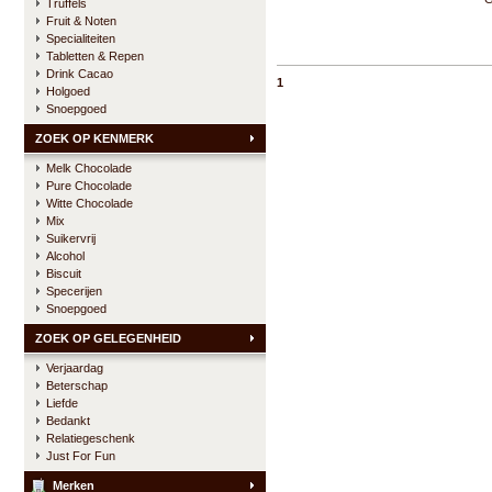
Truffels
Fruit & Noten
Specialiteiten
Tabletten & Repen
Drink Cacao
1
Holgoed
Snoepgoed
ZOEK OP KENMERK
Melk Chocolade
Pure Chocolade
Witte Chocolade
Mix
Suikervrij
Alcohol
Biscuit
Specerijen
Snoepgoed
ZOEK OP GELEGENHEID
Verjaardag
Beterschap
Liefde
Bedankt
Relatiegeschenk
Just For Fun
Merken