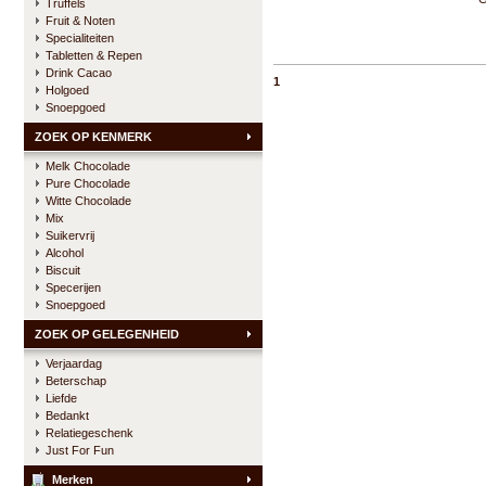
Truffels
Fruit & Noten
Specialiteiten
Tabletten & Repen
Drink Cacao
1
Holgoed
Snoepgoed
ZOEK OP KENMERK
Melk Chocolade
Pure Chocolade
Witte Chocolade
Mix
Suikervrij
Alcohol
Biscuit
Specerijen
Snoepgoed
ZOEK OP GELEGENHEID
Verjaardag
Beterschap
Liefde
Bedankt
Relatiegeschenk
Just For Fun
Merken