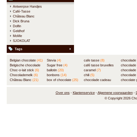
Antwerpse Handjes
Café-Tasse
Château Blanc
Dick Bruna
Dolfin
Geldhof
MoMe
SJOKOLAT
Tags
Belgian chocolate
(41)
Stevia
(4)
cafe tasse
(8)
chocolade
Belgische chocolade
Sugar free
(4)
café tasse bruxelles
(7)
chocolade
(84)
Choc-o-lait stick
(6)
ballotin
(20)
(8)
caramel
(7)
chocolade
Chocolademelk
(6)
bonbons
(14)
chili
(5)
chocolade 
Château Blanc
(21)
box of chocolate
(25)
chocolade cadeau
chocolate g
(31)
Over ons
-
Klantenservice
-
Algemene voorwaarden
-
© Copyright 2026 Ch