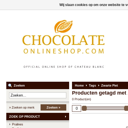
Wij slaan cookies op om onze website te v
Zoeken
Home
Tags
Zwarte Piet
Producten getagd met 
0 Product(en)
» Zoeken op merk
Zoeken »
ZOEK OP PRODUCT
Pralines
G