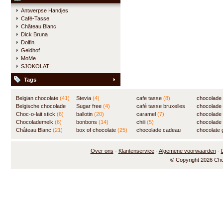
Antwerpse Handjes
Café-Tasse
Château Blanc
Dick Bruna
Dolfin
Geldhof
MoMe
SJOKOLAT
Tags
Belgian chocolate
(41)
Stevia
(4)
cafe tasse
(8)
chocolade
Belgische chocolade
Sugar free
(4)
café tasse bruxelles
(7)
chocolade
(84)
Choc-o-lait stick
(6)
ballotin
(20)
(8)
caramel
(7)
chocolade
Chocolademelk
(6)
bonbons
(14)
chili
(5)
chocolade 
Château Blanc
(21)
box of chocolate
(25)
chocolade cadeau
chocolate g
(31)
Over ons
-
Klantenservice
-
Algemene voorwaarden
-
© Copyright 2026 Ch