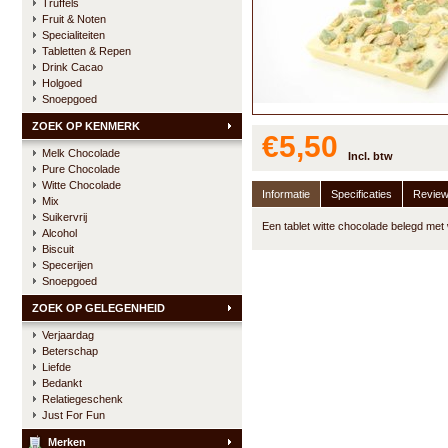
Truffels
Fruit & Noten
Specialiteiten
Tabletten & Repen
Drink Cacao
Holgoed
Snoepgoed
ZOEK OP KENMERK
€5,50
Melk Chocolade
Incl. btw
Pure Chocolade
Witte Chocolade
Informatie
Specificaties
Revie
Mix
Suikervrij
Een tablet witte chocolade belegd met 
Alcohol
Biscuit
Specerijen
Snoepgoed
ZOEK OP GELEGENHEID
Verjaardag
Beterschap
Liefde
Bedankt
Relatiegeschenk
Just For Fun
Merken