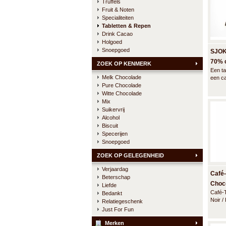
Truffels
Fruit & Noten
Specialiteiten
Tabletten & Repen
Drink Cacao
Holgoed
Snoepgoed
SJOK
70% 
ZOEK OP KENMERK
Een ta
Melk Chocolade
een c
Pure Chocolade
SJOKO
kracht
Witte Chocolade
nasma
Mix
Suikervrij
Alcohol
Biscuit
Specerijen
Snoepgoed
ZOEK OP GELEGENHEID
Verjaardag
Café-
Beterschap
Choc
Liefde
Café-
Bedankt
Noir 
Relatiegeschenk
Just For Fun
Merken