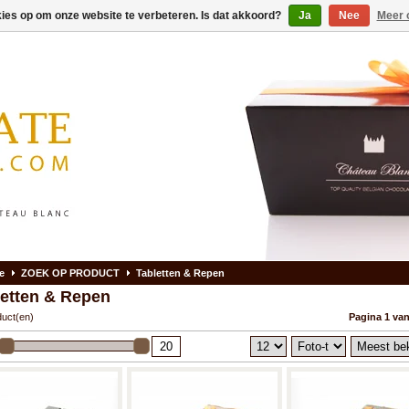
kies op om onze website te verbeteren. Is dat akkoord?
Ja
Nee
Meer 
e
ZOEK OP PRODUCT
Tabletten & Repen
letten & Repen
duct(en)
Pagina 1 van