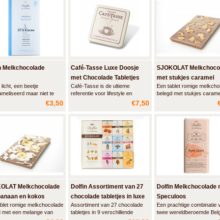
anijs / Pure chocolade met
kardemom / Pure chocola
gember / Pure chocolade 
Earl Grey thee.
n Melkchocolade
Café-Tasse Luxe Doosje
SJOKOLAT Melkchoco
met Chocolade Tabletjes
met stukjes caramel
 licht, een beetje
Café-Tasse is de ultieme
Een tablet romige melkch
meliseerd maar niet te
referentie voor lifestyle en
belegd met stukjes carame
Een chocolade uit de
traditionele luxe chocolade. Dit
€3,50
€7,50
nd…
stijlvolle metalen doosje bevat
een heerlijk assortiment van
premium chocolade tabletjes in
melk (33%) en puur(60%).
OLAT Melkchocolade
Dolfin Assortiment van 27
Dolfin Melkchocolade 
banaan en kokos
chocolade tabletjes in luxe
Speculoos
blet romige melkchocolade
Assortiment van 27 chocolade
Een prachtige combinatie 
doos
d met een melange van
tabletjes in 9 verschillende
twee wereldberoemde Bel
es banaan en kokos.
smaken. Prachtig verpakt in een
producten. Een volle