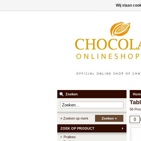
Wij slaan coo
Zoeken
Hom
Tab
56 Pro
» Zoeken op merk
Zoeken »
ZOEK OP PRODUCT
Pralines