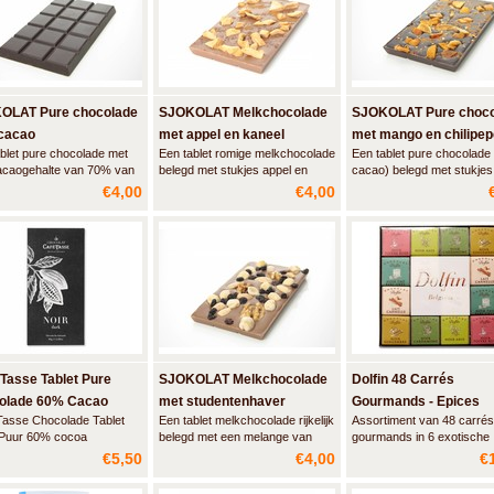
OLAT Pure chocolade
SJOKOLAT Melkchocolade
SJOKOLAT Pure choco
cacao
met appel en kaneel
met mango en chilipep
blet pure chocolade met
Een tablet romige melkchocolade
Een tablet pure chocolad
acaogehalte van 70% van
belegd met stukjes appel en
cacao) belegd met stukjes
LAT. Genereus, fruitig en
fijngemalen kaneel.
geconfijte mango en fijn g
€4,00
€4,00
ig met een lange
gedroogde chilipeper.
ak.
Tasse Tablet Pure
SJOKOLAT Melkchocolade
Dolfin 48 Carrés
olade 60% Cacao
met studentenhaver
Gourmands - Epices
Tasse Chocolade Tablet
Een tablet melkchocolade rijkelijk
Assortiment van 48 carrés
/ Puur 60% cocoa
belegd met een melange van
gourmands in 6 exotische
rozijnen, amandelen, hazelnoten
smaakvariaties: Melk cho
€5,50
€4,00
€
en walnoten.
met kaneel / Pure chocola
roze peper / Pure chocola