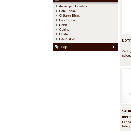
Antwerpse Handjes
Café-Tasse
Château Blanc
Dick Bruna
Dolfin
Geldhof
MoMe
SJOKOLAT
Dolfi
Tags
Zacht,
gekara
zoet. 
duize
SJOK
met 
Een ta
beleg
stukj