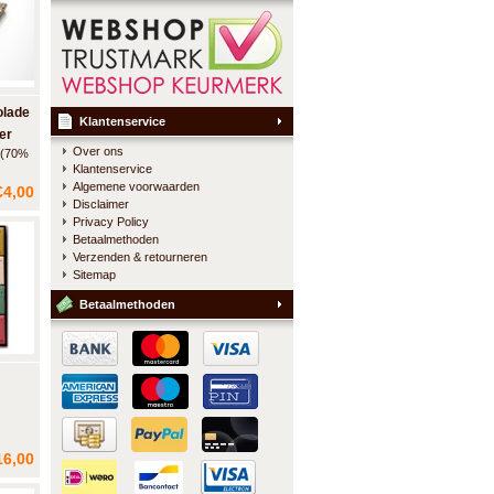
lade
Klantenservice
er
Over ons
e (70%
Klantenservice
emalen
Algemene voorwaarden
€4,00
Disclaimer
Privacy Policy
Betaalmethoden
Verzenden & retourneren
Sitemap
Betaalmethoden
colade
16,00
de met
de met