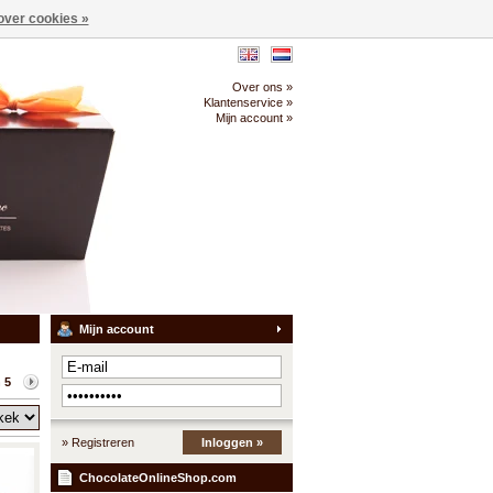
over cookies »
Over ons »
Klantenservice »
Mijn account »
Mijn account
 5
» Registreren
Inloggen »
ChocolateOnlineShop.com