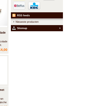
de met
met
RSS feeds
Nieuwste producten
Sitemap
lade
ocolade
l.
€4,00
met
van
gische