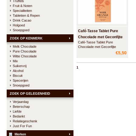
Truffels
Fruit & Noten
Specialiteiten
Tabletten & Repen
Drink Cacao
Holgoed
Snoepgoed
Café-Tasse Tablet Pure
Chocolade met Geconfijte
ZOEK OP KENMERK
Café-Tasse Tablet Pure
Sinaasstukjes
Melk Chocolade
Chocolade met Geconfijte
Pure Chocolade
Spaanse Sinaasstukjes. Noir -
€5,50
Orange.
Witte Chocolade
Mix
Suikervrij
1
Alcohol
Biscuit
Specerijen
Snoepgoed
ZOEK OP GELEGENHEID
Verjaardag
Beterschap
Liefde
Bedankt
Relatiegeschenk
Just For Fun
Merken