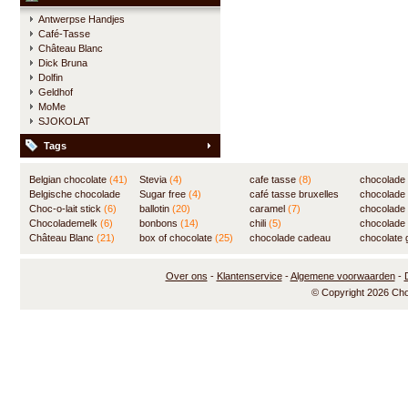
Antwerpse Handjes
Café-Tasse
Château Blanc
Dick Bruna
Dolfin
Geldhof
MoMe
SJOKOLAT
Tags
Belgian chocolate
(41)
Stevia
(4)
cafe tasse
(8)
chocolade
Belgische chocolade
Sugar free
(4)
café tasse bruxelles
(7)
chocolade
(84)
Choc-o-lait stick
(6)
ballotin
(20)
(8)
caramel
(7)
chocolade
Chocolademelk
(6)
bonbons
(14)
chili
(5)
chocolade 
Château Blanc
(21)
box of chocolate
(25)
chocolade cadeau
chocolate g
(31)
Over ons
-
Klantenservice
-
Algemene voorwaarden
-
© Copyright 2026 Ch