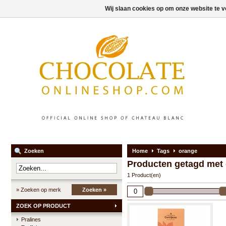
Wij slaan cookies op om onze website te v
Zoeken
Home
Tags
orange
Producten getagd met
1 Product(en)
» Zoeken op merk
Zoeken »
ZOEK OP PRODUCT
Pralines