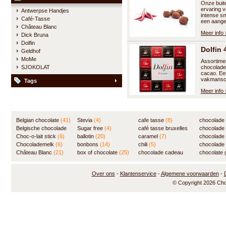
Onze buite
ervaring 
Antwerpse Handjes
intense s
Café-Tasse
een aangen
Château Blanc
Meer info 
Dick Bruna
Dolfin
Dolfin
Geldhof
MoMe
Assortime
SJOKOLAT
chocolade
cacao. Een
vakmansc
Tags
Meer info 
Belgian chocolate
(41)
Stevia
(4)
cafe tasse
(8)
chocolade
Belgische chocolade
Sugar free
(4)
café tasse bruxelles
(7)
chocolade
(84)
Choc-o-lait stick
(6)
ballotin
(20)
(8)
caramel
(7)
chocolade
Chocolademelk
(6)
bonbons
(14)
chili
(5)
chocolade 
Château Blanc
(21)
box of chocolate
(25)
chocolade cadeau
chocolate g
(31)
Over ons
-
Klantenservice
-
Algemene voorwaarden
-
© Copyright 2026 Ch