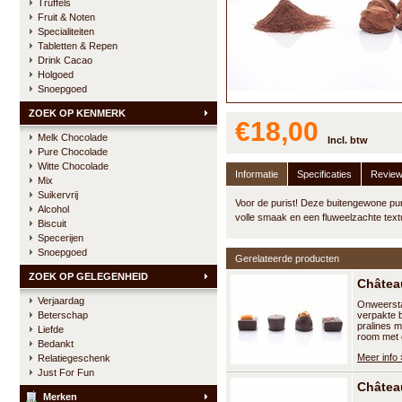
Truffels
Fruit & Noten
Specialiteiten
Tabletten & Repen
Drink Cacao
Holgoed
Snoepgoed
ZOEK OP KENMERK
€18,00
Melk Chocolade
Incl. btw
Pure Chocolade
Witte Chocolade
Informatie
Specificaties
Revie
Mix
Suikervrij
Voor de purist! Deze buitengewone pur
Alcohol
volle smaak en een fluweelzachte text
Biscuit
Specerijen
Snoepgoed
Gerelateerde producten
ZOEK OP GELEGENHEID
Châtea
Verjaardag
Onweersta
Beterschap
verpakte b
pralines m
Liefde
room met e
Bedankt
Meer info 
Relatiegeschenk
Just For Fun
Château
Merken