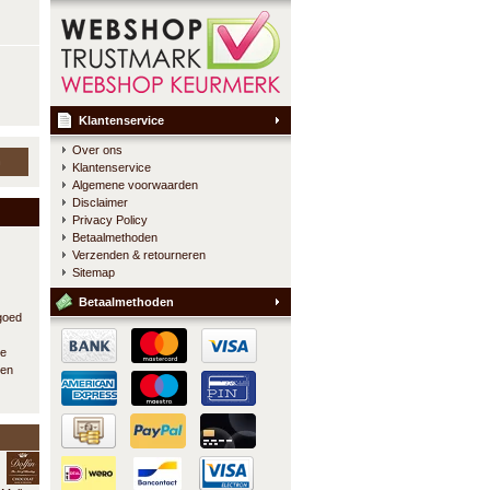
Klantenservice
Over ons
n
Klantenservice
Algemene voorwaarden
Disclaimer
Privacy Policy
Betaalmethoden
Verzenden & retourneren
Sitemap
Betaalmethoden
 goed
te
 en