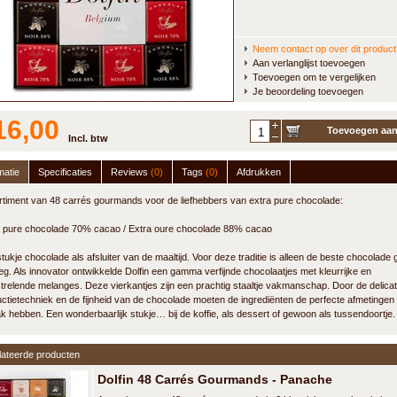
Neem contact op over dit product
Aan verlanglijst toevoegen
Toevoegen om te vergelijken
Je beoordeling toevoegen
16,00
Toevoegen aa
Incl. btw
winkelwagen
matie
Specificaties
Reviews
(0)
Tags
(0)
Afdrukken
timent van 48 carrés gourmands voor de liefhebbers van extra pure chocolade:
a pure chocolade 70% cacao / Extra oure chocolade 88% cacao
tukje chocolade als afsluiter van de maaltijd. Voor deze traditie is alleen de beste chocolade
g. Als innovator ontwikkelde Dolfin een gamma verfijnde chocolaatjes met kleurrijke en
trelende melanges. Deze vierkantjes zijn een prachtig staaltje vakmanschap. Door de delica
ctietechniek en de fijnheid van de chocolade moeten de ingrediënten de perfecte afmetingen
 hebben. Een wonderbaarlijk stukje… bij de koffie, als dessert of gewoon als tussendoortje.
lateerde producten
Dolfin 48 Carrés Gourmands - Panache