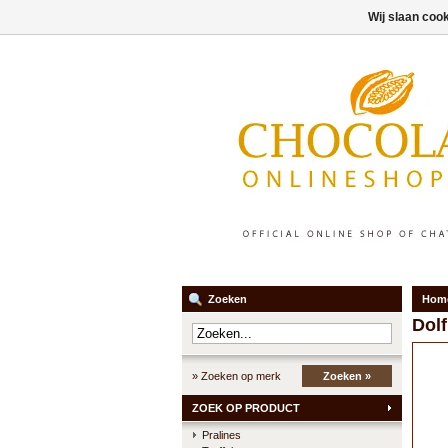
Wij slaan coo
Zoeken
Hom
Dolf
» Zoeken op merk
Zoeken »
ZOEK OP PRODUCT
Pralines