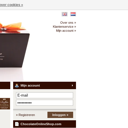
over cookies »
Over ons »
Klantenservice »
Mijn account »
Mijn account
» Registreren
Inloggen »
ChocolateOnlineShop.com