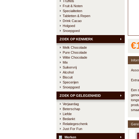
Truffels
Fruit & Noten
Specialiteiten
Tabletten & Repen
Drink Cacao
Holgoed
Snoepgoed
ZOEK OP KENMERK
€
Melk Chocolade
Pure Chocolade
Witte Chocolade
Infor
Mix
Suikervrij
Assor
Alcohol
Biscuit
Extr
Specerijen
Snoepgoed
Een s
genoe
ZOEK OP GELEGENHEID
tongs
Verjaardag
produ
Beterschap
smaak
Liefde
Bedankt
Relatiegeschenk
Gere
Just For Fun
Merken