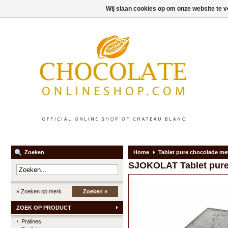
Wij slaan cookies op om onze website te v
Zoeken
Home
Tablet pure chocolade me
SJOKOLAT
Tablet pur
» Zoeken op merk
Zoeken »
ZOEK OP PRODUCT
Pralines