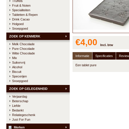
Truffels
Fruit & Noten
Specialiteiten
Tabletten & Repen
Drink Cacao
Holgoed
Snoepgoed
ZOEK OP KENMERK
€4,00
Melk Chocolade
Incl. btw
Pure Chocolade
Witte Chocolade
Informatie
Specificaties
Revie
Mix
Suikervrij
Een tablet pure
Alcohol
Biscuit
Specerijen
Snoepgoed
ZOEK OP GELEGENHEID
Verjaardag
Beterschap
Liefde
Bedankt
Relatiegeschenk
Just For Fun
Merken