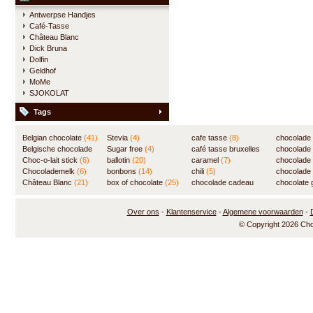
Antwerpse Handjes
Café-Tasse
Château Blanc
Dick Bruna
Dolfin
Geldhof
MoMe
SJOKOLAT
Tags
Belgian chocolate
(41)
Stevia
(4)
cafe tasse
(8)
chocolade
Belgische chocolade
Sugar free
(4)
café tasse bruxelles
(7)
chocolade
(84)
Choc-o-lait stick
(6)
ballotin
(20)
(8)
caramel
(7)
chocolade
Chocolademelk
(6)
bonbons
(14)
chili
(5)
chocolade 
Château Blanc
(21)
box of chocolate
(25)
chocolade cadeau
chocolate g
(31)
Over ons
-
Klantenservice
-
Algemene voorwaarden
-
© Copyright 2026 Ch