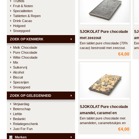
Truffels
Fruit & Noten
Specialiteiten
Tabletten & Repen
Drink Cacao
Holgoed
Snoepgoed
SJOKOLAT Pure chocolade
SJ
met zeezout
am
ZOEK OP KENMERK
Een tablet pure chocolade (70%
Een
ze
Melk Chocolade
cacao) bestrooid met zeezout.
ama
Pure Chocolade
zee
€4,00
Witte Chocolade
Mix
Suikervrij
Alcohol
Biscuit
Specerijen
Snoepgoed
ZOEK OP GELEGENHEID
Verjaardag
SJOKOLAT Pure chocolade
Beterschap
amandel, caramel en
Liefde
Een tablet pure chocolade met
Bedankt
zeezout
amandelen, caramelstukjes en
Relatiegeschenk
zeezout.
€4,00
Just For Fun
Merken