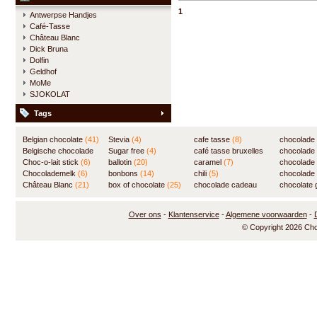
1
Antwerpse Handjes
Café-Tasse
Château Blanc
Dick Bruna
Dolfin
Geldhof
MoMe
SJOKOLAT
Tags
Belgian chocolate
(41)
Stevia
(4)
cafe tasse
(8)
chocolade
Belgische chocolade
Sugar free
(4)
café tasse bruxelles
(7)
chocolade
(84)
Choc-o-lait stick
(6)
ballotin
(20)
(8)
caramel
(7)
chocolade
Chocolademelk
(6)
bonbons
(14)
chili
(5)
chocolade 
Château Blanc
(21)
box of chocolate
(25)
chocolade cadeau
chocolate g
(31)
Over ons
-
Klantenservice
-
Algemene voorwaarden
-
© Copyright 2026 Ch